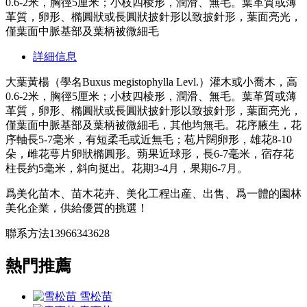
0.6-2米，胸徑5厘米；小枝四棱形，潤滑、無毛。葉革質或薄
革質，卵形、橢圓狀或長圓狀披針形以致披針形，葉面亮光，
僅葉面中脈基部及葉柄被微細毛
詳細信息
大葉黃楊（學名Buxus megistophylla Levl.）灌木或小喬木，高
0.6-2米，胸徑5厘米；小枝四棱形，潤滑、無毛。葉革質或薄
革質，卵形、橢圓狀或長圓狀披針形以致披針形，葉面亮光，
僅葉面中脈基部及葉柄被微細毛，其他均無毛。花序腋生，花
序軸長5-7毫米，有短柔毛或近無毛；苞片闊卵形，雄花8-10
朵，雌花萼片卵狀橢圓形。蒴果近球形，長6-7毫米，宿存花
柱長約5毫米，斜向挺出。花期3-4月，果期6-7月。
爲美化苗木、苗木花卉、美化工程出産、出售、爲一體的園林
美化企業，供給優質的挑選！
聯系方法13966343628
熱門推薦
雪松苗