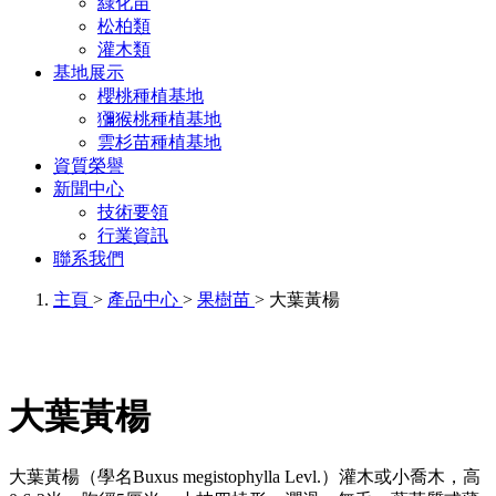
綠化苗
松柏類
灌木類
基地展示
櫻桃種植基地
獼猴桃種植基地
雲杉苗種植基地
資質榮譽
新聞中心
技術要領
行業資訊
聯系我們
主頁
>
產品中心
>
果樹苗
> 大葉黃楊
大葉黃楊
大葉黃楊（學名Buxus megistophylla Levl.）灌木或小喬木，高