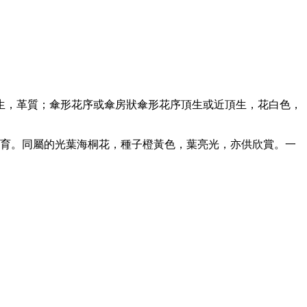
頂，二年生，革質；傘形花序或傘房狀傘形花序頂生或近頂生，花白色，
培育。同屬的光葉海桐花，種子橙黃色，葉亮光，亦供欣賞。一