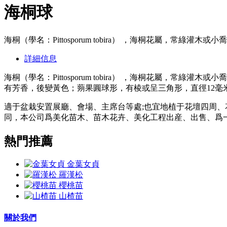
海桐球
海桐（學名：Pittosporum tobira） ，海桐花屬，常綠
詳細信息
海桐（學名：Pittosporum tobira） ，海桐花屬
有芳香，後變黃色；蒴果圓球形，有棱或呈三角形，直徑12毫米
適于盆栽安置展廳、會場、主席台等處;也宜地植于花壇四周、
同，本公司爲美化苗木、苗木花卉、美化工程出産、出售、爲
熱門推薦
金葉女貞
羅漢松
櫻桃苗
山楂苗
關於我們