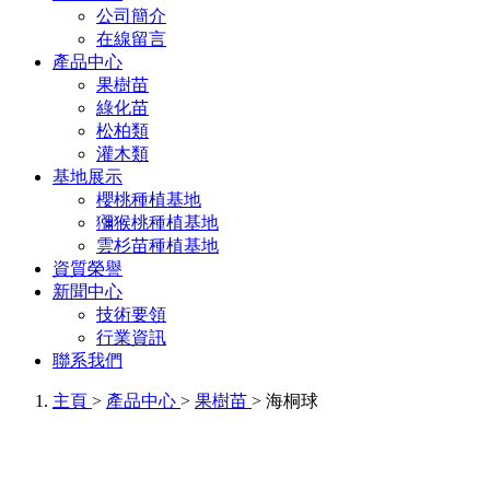
公司簡介
在線留言
產品中心
果樹苗
綠化苗
松柏類
灌木類
基地展示
櫻桃種植基地
獼猴桃種植基地
雲杉苗種植基地
資質榮譽
新聞中心
技術要領
行業資訊
聯系我們
主頁
>
產品中心
>
果樹苗
> 海桐球