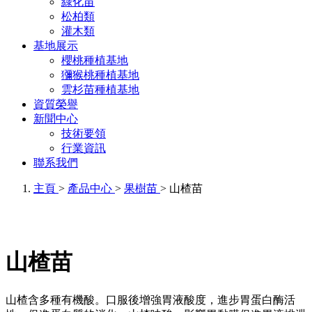
綠化苗
松柏類
灌木類
基地展示
櫻桃種植基地
獼猴桃種植基地
雲杉苗種植基地
資質榮譽
新聞中心
技術要領
行業資訊
聯系我們
主頁
>
產品中心
>
果樹苗
> 山楂苗
山楂苗
山楂含多種有機酸。口服後增強胃液酸度，進步胃蛋白酶活