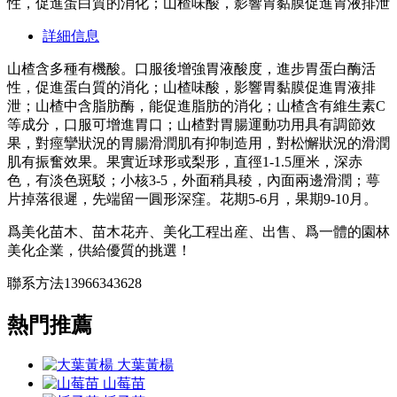
性，促進蛋白質的消化；山楂味酸，影響胃黏膜促進胃液排泄
詳細信息
山楂含多種有機酸。口服後增強胃液酸度，進步胃蛋白酶活
性，促進蛋白質的消化；山楂味酸，影響胃黏膜促進胃液排
泄；山楂中含脂肪酶，能促進脂肪的消化；山楂含有維生素C
等成分，口服可增進胃口；山楂對胃腸運動功用具有調節效
果，對痙攣狀況的胃腸滑潤肌有抑制造用，對松懈狀況的滑潤
肌有振奮效果。果實近球形或梨形，直徑1-1.5厘米，深赤
色，有淡色斑駁；小核3-5，外面稍具稜，內面兩邊滑潤；萼
片掉落很遲，先端留一圓形深窪。花期5-6月，果期9-10月。
爲美化苗木、苗木花卉、美化工程出産、出售、爲一體的園林
美化企業，供給優質的挑選！
聯系方法13966343628
熱門推薦
大葉黃楊
山莓苗