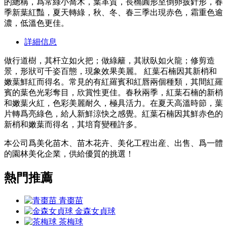
的總稱，爲常綠小喬木，葉革質，長橢圓形至倒卵披針形，春
季新葉紅豔，夏天轉綠，秋、冬、春三季出現赤色，霜重色逾
濃，低溫色更佳。
詳細信息
做行道樹，其杆立如火把；做綠籬，其狀臥如火龍；修剪造
景，形狀可千姿百態，現象效果美麗。 紅葉石楠因其新梢和
嫩葉鮮紅而得名。常見的有紅羅賓和紅唇兩個種類，其間紅羅
賓的葉色光彩奪目，欣賞性更佳。春秋兩季，紅葉石楠的新梢
和嫩葉火紅，色彩美麗耐久，極具活力。在夏天高溫時節，葉
片轉爲亮綠色，給人新鮮涼快之感覺。紅葉石楠因其鮮赤色的
新梢和嫩葉而得名，其培育變種許多。
本公司爲美化苗木、苗木花卉、美化工程出産、出售、爲一體
的園林美化企業，供給優質的挑選！
熱門推薦
青棗苗
金森女貞球
茶梅球