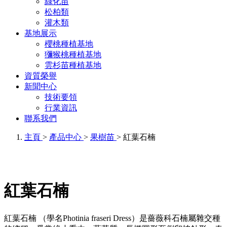
綠化苗
松柏類
灌木類
基地展示
櫻桃種植基地
獼猴桃種植基地
雲杉苗種植基地
資質榮譽
新聞中心
技術要領
行業資訊
聯系我們
主頁
>
產品中心
>
果樹苗
> 紅葉石楠
紅葉石楠
紅葉石楠 （學名Photinia fraseri Dress）是薔薇科石楠屬雜交種