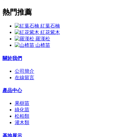
熱門推薦
紅葉石楠
紅花紫木
羅漢松
山楂苗
關於我們
公司簡介
在線留言
產品中心
果樹苗
綠化苗
松柏類
灌木類
基地展示