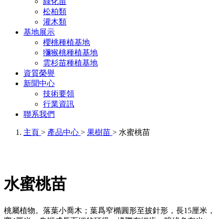
綠化苗
松柏類
灌木類
基地展示
櫻桃種植基地
獼猴桃種植基地
雲杉苗種植基地
資質榮譽
新聞中心
技術要領
行業資訊
聯系我們
主頁
>
產品中心
>
果樹苗
> 水蜜桃苗
水蜜桃苗
桃屬植物。落葉小喬木；葉爲窄橢圓形至披針形，長15厘米，