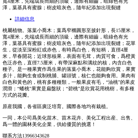
寬4厘米，先端成長而細的頂級，邊際有細齒，暗綠色有光
澤，葉基具有蜜腺；樹皮暗灰色，隨年紀添加出現裂縫
詳細信息
桃屬植物。落葉小喬木；葉爲窄橢圓形至披針形，長15厘米，
寬4厘米，先端成長而細的頂級，邊際有細齒，暗綠色有光
澤，葉基具有蜜腺；樹皮暗灰色，隨年紀添加出現裂縫；花單
生，從淡至深粉紅或赤色，有時爲白色，有短柄，直徑4厘
米，早春開花；近球形核果，表面有毛茸，肉質可食，爲橙黃
色泛赤色，直徑7.5厘米，有帶深麻點和溝紋的核，內含白色
種子。是一種果實作爲生果的落葉小喬木，花能夠欣賞，果實
多汁，能夠生食或制桃脯、罐頭號，核仁也能夠食用。果肉有
白色和黃色的，桃有多種種類，一般果皮有毛，“油桃”的果皮
潤滑；“蟠桃”果實是扁盤狀；“碧桃”是欣賞花用桃樹，有多種
方式的花瓣。
原産我國，各省區廣泛培育。國際各地均有栽植。
一同，本公司爲美化苗木、苗木花卉、美化工程出産、出售、
爲一體的園林美化企業，供給優質的挑選！
聯系方法13966343628