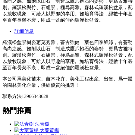
高尚之感。如附以山石，制造成鷹爪抱石的姿勢，更爲古雅特
別。羅漢松與竹、石組景，極爲高雅。森林式羅漢松盆景，配
以放牧現象，可給人以野趣的享用。如培育得法，經數十年甚
至百年長榮不衰，即成一盆絕佳的羅漢松盆景。
詳細信息
羅漢松盆景樹姿蔥茏秀雅，蒼古強健，葉色四季鮮綠，有蒼勁
高尚之感。如附以山石，制造成鷹爪抱石的姿勢，更爲古雅特
別。羅漢松與竹、石組景，極爲高雅。森林式羅漢松盆景，配
以放牧現象，可給人以野趣的享用。如培育得法，經數十年甚
至百年長榮不衰，即成一盆絕佳的羅漢松盆景。
本公司爲美化苗木、苗木花卉、美化工程出産、出售、爲一體
的園林美化企業，供給優質的挑選！
聯系方法13966343628
熱門推薦
法青樹
大葉黃楊