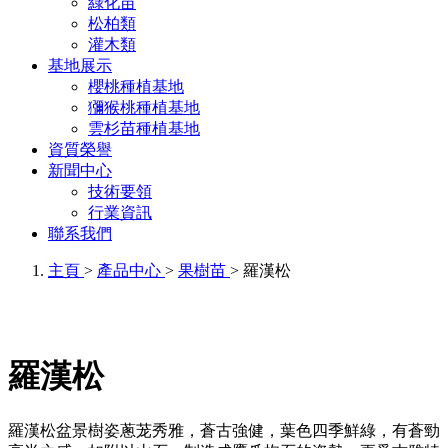
綠化苗
松柏類
灌木類
基地展示
櫻桃種植基地
獼猴桃種植基地
雲杉苗種植基地
資質榮譽
新聞中心
技術要領
行業資訊
聯系我們
主頁
>
產品中心
>
果樹苗
> 羅漢松
羅漢松
羅漢松盆景樹姿蔥茏秀雅，蒼古強健，葉色四季鮮綠，有蒼勁