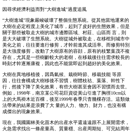
因尋求經濟利益而對“大樹進城"過度追風
“大樹進城"現象嚴峻破壞了整個生態系統。從其他當地運來的
大樹在必定程度上美化了城市，起到了皮好的生態效果，但是
關于那些被取走大樹的城市邊際區域、村莊、山區而 言，則
是大大破壞了生態系統。大樹從城外被取走，在移棺到城市中
美化之前，往往要進行修剪，才幹前進其成活率。而修剪特別
是大強度修剪，改動了大樹原有的容顔，原有的枝繁葉茂不複
存在，尤其是一些樹齡較大的老樹，在移栽後往往需求較長的
時刻才幹逐漸康複，因此也不能當即起到趙好的美化效果。
大樹在異地移植後，因爲氣候、栽樹時節、移栽技能 等原
因，往往會構成大樹移後不習慣，樹體枝祜、葉落、幹性下
行，然後下降了美化效果，有些大樹甚至會因不習慣而去世。
例如，1998年，南京某公司花巨資從黃山引進了胸徑10cm以
上的大馬褂木近百棵，後至1999年春季只杳幾棵存活。這類做
法帶來的結果是浪費了大 量的人力、物力、財力，也沒有構
成傑出的現象效果。
現在，我國園林美化苗木的出産水平還遠遠跟不上展開需求，
火急需求找出一條産量高、質量穩、出産周期短、可完結周年