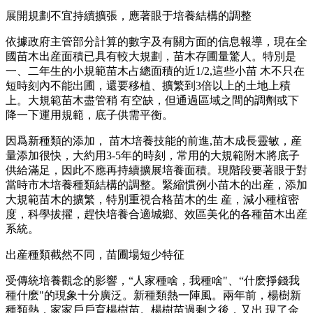
展開規劃不宜持續擴張，應著眼于培養結構的調整
依據政府主管部分計算的數字及有關方面的信息報導，現在全
國苗木出産面積已具有較大規劃，苗木存圃量驚人。特別是
一、二年生的小規範苗木占總面積的近1/2,這些小苗 木不只在
短時刻內不能出圃，還要移植、擴繁到3倍以上的土地上積
上。大規範苗木盡管稍 有空缺，但通過區域之間的調劑或下
降一下運用規範，底子供需平衡。
因爲新種類的添加， 苗木培養技能的前進,苗木成長靈敏，産
量添加很快，大約用3-5年的時刻，常用的大規範附木將底子
供給滿足，因此不應再持續擴展培養面積。現階段要著眼于對
當時市木培養種類結構的調整。緊縮慣例小苗木的出産，添加
大規範苗木的擴繁，特別重視合格苗木的生 産，減小種椬密
度，科學拔擢，趕快培養合適城鄉、效區美化的各種苗木出産
系統。
出産種類截然不同，苗圃場短少特征
受傳統培養觀念的影響，“人家種啥，我種啥"、“什麽掙錢我
種什麽"的現象十分廣泛。新種類熱一陣風。兩年前，楊樹新
種類熱，家家戶戶育楊樹苗。楊樹苗過剩之後，又出 現了金