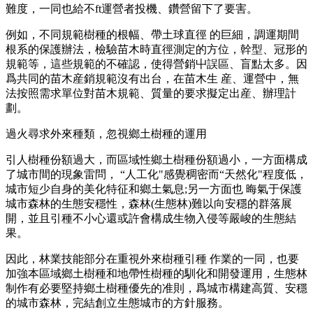
難度，一同也給不ft運營者投機、鑽營留下了要害。
例如，不同規範樹種的根幅、帶土球直徑 的巨細，調運期間
根系的保護辦法，檢驗苗木時直徑測定的方位，幹型、冠形的
規範等，這些規範的不確認，使得營銷屮誤區、盲點太多。因
爲共同的苗木産銷規範沒有出台，在苗木生 産、運營中，無
法按照需求單位對苗木規範、質量的要求擬定出産、辦理計
劃。
過火尋求外來種類，忽視鄉土樹種的運用
引人樹種份額過大，而區域性鄉土樹種份額過小，一方面構成
了城市間的現象雷問， “人工化"感覺稠密而“天然化"程度低，
城市短少自身的美化特征和鄉土氣息;另一方面也 晦氣于保護
城市森林的生態安穩性，森林(生態林)難以向安穩的群落展
開，並且引種不小心還或許會構成生物入侵等嚴峻的生態結
果。
因此，林業技能部分在重視外來樹種引種 作業的一同，也要
加強本區域鄉土樹種和地帶性樹種的馴化和開發運用，生態林
制作有必要堅持鄉土樹種優先的准則，爲城市構建高質、安穩
的城市森林，完結創立生態城市的方針服務。