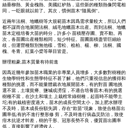
絲垂柳熱、黃金槐熱、美國紅栌熱，這些新的種類熱像閃電相
同，一眨眼就以前了。其次，慣例苗木“隨風倒"。
近兩年法桐、地蠟樹等大規範苗木因爲需求量較大，所以人們
都不謀而合地展開法桐、絨毛地蠟苗木出産。而到法桐、地蠟
苗木定植培養大苗的時分，許多小 苗積壓存圃、賣不動。再
次，各苗圃出産種類相同，短少特征。苗圃面積盡管巨細紛
歧，但運營種類別無他樣，雪松、桧柏、楊、柳、法桐、國
槐、冬青、紅葉小檗等舉目皆是。
辦理粗豪,苗木質量有待前進
因爲近幾年參加苗木職業的非專業人員增多，大多數對樹種的
生物學特性和生態學特征不甚了解，他們只重視信息的獲得和
種類的挑選，而不能量體裁衣地展開苗木，有的對苗 圃地挑
選不當，土壤貧瘠、鹽堿或澇窪，不適合培養苗木;有的挑選
樹種不當，在沙土和壤土 上栽棺常綠樹種，起苗時不能帶土
坨;有的栽植密度過大，苗木的成長空間太小，加上肥水辦理
不及時，苗木成長份額失調，存在“欺苗"現象，致使合格苗出
圃率低;有的不進行整形修 剪，不及時進行病蟲災防治，致使
疳木抗逆才幹差，樹的千形、冠形長勢不良，優質苗出圃率
低，直接影響了經濟收人。