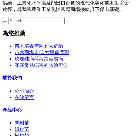
供給、工業化水平高及能出口創彙的現代化美化苗木生 産新
途徑，爲我國農業工業化與國際商場接軌打下傑出基礎。
為您推薦
苗木培養需防五大危險
苗木商場走低 六壞處閃現
玫瑰鏽病與海棠莖腐病
花卉常見病害的防治辦法
關於我們
公司簡介
在線留言
產品中心
果樹苗
綠化苗
松柏類