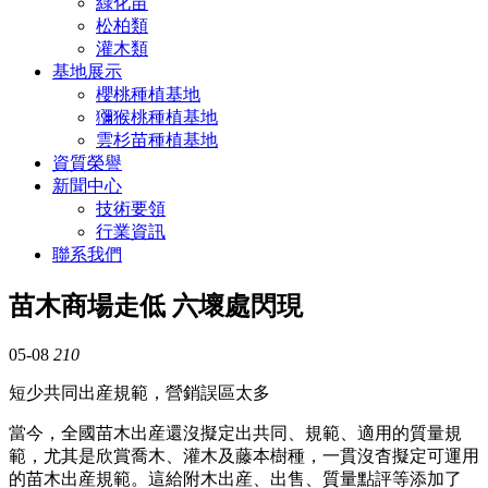
綠化苗
松柏類
灌木類
基地展示
櫻桃種植基地
獼猴桃種植基地
雲杉苗種植基地
資質榮譽
新聞中心
技術要領
行業資訊
聯系我們
苗木商場走低 六壞處閃現
05-08
210
短少共同出産規範，營銷誤區太多
當今，全國苗木出産還沒擬定出共同、規範、適用的質量規
範，尤其是欣賞喬木、灌木及藤本樹種，一貫沒杳擬定可運用
的苗木出産規範。這給附木出産、出售、質量點評等添加了