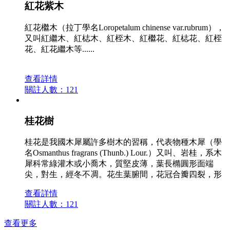
紅花紫木
紅花檵木（拉丁學名Loropetalum chinense var.rubrum），
又叫紅繼木、紅梽木、紅桎木、紅檵花、紅梽花、紅桎
花、紅花繼木等......
查看詳情
關註人數：121
桂花樹
桂花是我國木犀屬許多樹木的習稱，代表物種木犀（學
名Osmanthus fragrans (Thunb.) Lour.）又叫、岩桂，系木
犀科常綠灌木或小喬木，質堅皮薄，葉長橢圓形面端
尖，對生，經冬不凋。花生葉腑間，花冠合瓣四裂，形
小，其園藝種類繁多，最具代表性的有金桂、銀桂、丹
查看詳情
桂、月桂等。
關註人數：121
查看更多