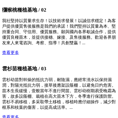
獼猴桃種植基地
/ 02
我社堅持以質量求生存！以技術求發展！以誠信求穩定！為客
戶提供優質售後服務是我們的承諾！我們堅持以質量為本、堅
持重合同、守信用、優質服務。願與國內各界歇誠合作，提供
優質良種苗木，並提供接穗、嫁接、及售後服務。歡迎各界朋
友來人來電咨詢、考察、指導！共創雙贏！...
查看更多
雲杉苗種植基地
/ 03
雲杉幼苗對幹燥的抵抗力弱，耐陰濕，應經常澆水以保持濕
潤，對陽光抵抗力弱，接草後應架設蔭棚，以避免日灼危害。
苗木生長緩慢，壹般當年不進行間苗。雲杉幼樹期易受晚霜為
害，故多設蔭棚、栽植在高大苗木下方，冬季進行保護防禦。
雲杉不易移植，多采取帶土移植，移植時應仔細操作，減少對
根系和枝葉的傷害，以提高成活率。...
查看更多