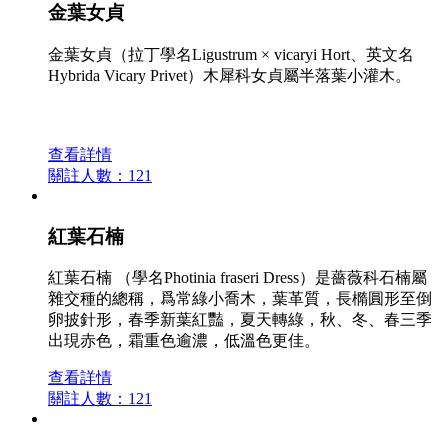
金葉女貞
金葉女貞（拉丁學名Ligustrum × vicaryi Hort、英文名
Hybrida Vicary Privet）木犀科女貞屬半落葉小灌木。
查看詳情
關註人數：121
紅葉石楠
紅葉石楠 （學名Photinia fraseri Dress）是薔薇科石楠屬
雜交種的總稱，爲常綠小喬木，葉革質，長橢圓形至倒
卵披針形，春季新葉紅豔，夏天轉綠，秋、冬、春三季
出現赤色，霜重色逾濃，低溫色更佳。
查看詳情
關註人數：121