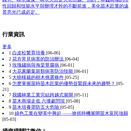
性回歸和技能水平與辦理才幹的不斷前進，美化苗木匠業的遠
景亮光已成必定。
行業資訊
更多
1
白皮松繁育培養
[06-06]
2
花卉常見病害的防治辦法
[06-04]
3
玫瑰鏽病與海棠莖腐病
[06-01]
4
大花蕙蘭葉斑類病害防治技能
[06-01]
5
大樹移栽的樹木挑選條件
[05-25]
6
怎麽掌握當時苗木匠業的優勢並緊跟未來的趨勢？
[05-
21]
7
我國林業工業完結跨越式展開
[05-11]
8
苗木商場走低 六壞處閃現
[05-08]
9
苗木培養需防五大危險
[05-05]
10
綠色工業在變革中興起 ——搶抓時機展開苗木富民強縣
[05-03]