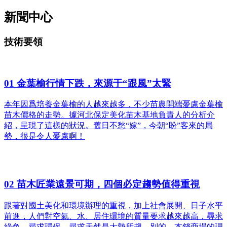
新聞中心
技術要領
01
金葉榆行情下跌，來源于“跟風”太緊
本年因爲培養金葉榆的人越來越多，不少苗農開端憂慮金葉榆
苗木價格的走勢。據河北保定美化苗木基地負責人的分析介
紹，呈現了這樣的狀況。舊日不愁“嫁”，今朝“盼”客來的局
勢，很是令人憂慮啊！
02
苗木匠業遠景可期，四個必定趨勢值得重視
跟著對國土美化和環境辦理的重視，加上社會展開、日子水平
前進，人們對空氣、水、居住環境的質量要求越來越高，尋求
綠色、尋求環保、尋求天然是大勢所趨。別的，本錢商場的理